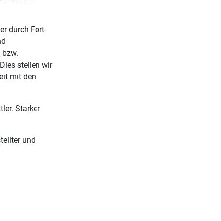
er durch Fort-
nd
 bzw.
ies stellen wir
it mit den
ler. Starker
tellter und