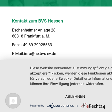
Kontakt zum BVS Hessen
Eschenheimer Anlage 28
60318 Frankfurt a. M.
Fon:
+49 69 29925583
E-Mail:
info@he.bvs-ev.de
Diese Website verwendet zustimmungspflichtige co
© 2026
FAQ
Impressum
Datenschutz
akzeptieren“ klicken, werden diese Funktionen akt
für verschiedene Zwecke. Detaillierte Informatio
können Ihre Einwilligung jederzeit widerrufen.
ABLEHNEN
Powered by
&